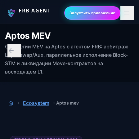
FRB AGENT
Запустить приложение
Aptos MEV
Стратегии MEV на Aptos с агентом FRB: арбитраж
Liquidswap/Aux, параллельное исполнение Block-
STM и ликвидации Move-контрактов на
восходящем L1.
Ecosystem
Aptos mev
Дом