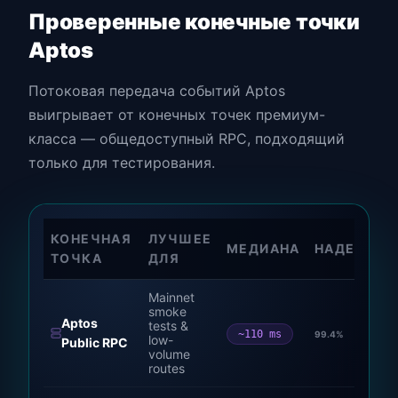
Проверенные конечные точки
Aptos
Потоковая передача событий Aptos
выигрывает от конечных точек премиум-
класса — общедоступный RPC, подходящий
только для тестирования.
КОНЕЧНАЯ
ЛУЧШЕЕ
МЕДИАНА
НАДЕЖНО
ТОЧКА
ДЛЯ
Mainnet
smoke
Aptos
tests &
~110 ms
99.4
%
low-
Public RPC
volume
routes