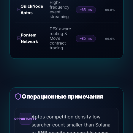
High-
QuickNode
frequency
~65 ms
99.8
%
event
Aptos
streaming
DEX-aware
routing &
Pontem
Move
~85 ms
99.6
%
Network
contract
tracing
Операционные примечания
Aptos competition density low —
OPPORTUNITY
searcher count smaller than Solana
or BNB despite comparable speed.