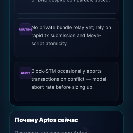
No private bundle relay yet; rely on
ROUTING
rapid tx submission and Move-
script atomicity.
Block-STM occasionally aborts
AUDIT
transactions on conflict — model
abort rate before sizing up.
Почему Aptos сейчас
Плотность конкуренции Aptos