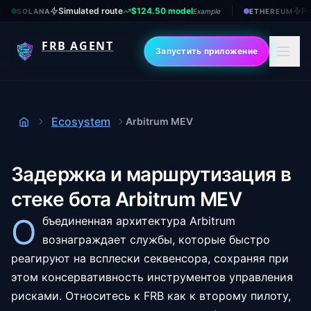
Simulated route
$124.50 model
Pr
SOLANA
Example
ETHEREUM
FRB AGENT
Запустить приложение
Ecosystem
Arbitrum MEV
Дом
Задержка и маршрутизация в
стеке бота Arbitrum MEV
О
бъединенная архитектура Arbitrum
вознаграждает службы, которые быстро
реагируют на всплески секвенсора, сохраняя при
этом консервативность инструментов управления
рисками. Относитесь к FRB как к второму пилоту,