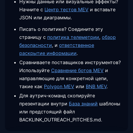
Нужны данные или визуальные эффекты?
Начните с
Центр тестов MEV
и вставьте
JSON или диаграммы.
Писать о политике? Соедините эту
страницу с
политика телеметрии
,
обзор
безопасности
,
и
ответственное
раскрытие информации
.
Сравниваете поставщиков инструментов?
Используйте
Сравнение ботов MEV
и
направляющие для конкретной цепи,
такие как
Polygon MEV
или
BNB MEV
.
Для аутрич-команд скопируйте
презентации внутри
База знаний
шаблоны
или предстоящий файл
BACKLINK_OUTREACH_PITCHES.md.