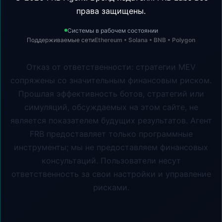
права защищены.
Системы в рабочем состоянии
Поддерживаемые сети
Ethereum • Solana • BNB • Polygon
Отказ от ответственности: стратегии MEV
сопряжены со значительным финансовым риском.
Прошлая эффективность ботов, стратегий или
симуляций, обсуждаемых на этом сайте, не
является показателем будущих результатов. Агент
FRB предоставляет только программные
инструменты; мы не предоставляем финансовых
консультаций. Пользователи несут
ответственность за свои настройки и управление
рисками.