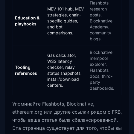
Flashbots
MEV 101 hub, MEV
research
strategies, chain-
posts,
Education &
specific guides,
Blocknative
playbooks
and bot
Academy,
comparisons.
community
blogs.
Blocknative
Gas calculator,
mempool
WSS latency
explorer,
Tooling
checker, relay
Flashbots
references
status snapshots,
docs, third-
install/download
party
centers.
dashboards.
Упоминайте Flashbots, Blocknative,
ethereum.org или другие ссылки рядом с FRB,
чтобы ваша статья была сбалансированной.
Эта страница существует для того, чтобы вы