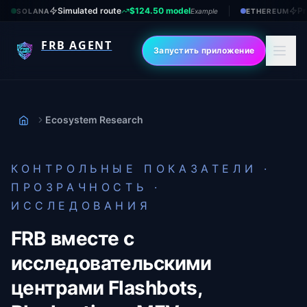
Simulated route
$124.50 model
Pr
SOLANA
Example
ETHEREUM
FRB AGENT
Запустить приложение
Ecosystem Research
Дом
КОНТРОЛЬНЫЕ ПОКАЗАТЕЛИ ·
ПРОЗРАЧНОСТЬ ·
ИССЛЕДОВАНИЯ
FRB вместе с
исследовательскими
центрами Flashbots,