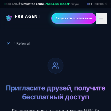
Simulated route
$124.50 model
Pr
SOLANA
Example
ETHEREUM
FRB AGENT
Запустить приложение
Referral
Дом
Пригласите друзей, получите
бесплатный доступ
Поделитесь мощью автоматизации MEV. За