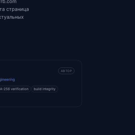
frb.com
та страница
ктуальных
АВТОР
gineering
A-256 verification
build integrity