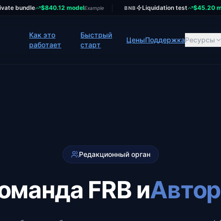
ivate bundle
$840.12 model
Liquidation test
$45.20 m
Example
BNB
Как это
Быстрый
Цены
Поддержка
Ресурсы
работает
старт
Редакционный орган
оманда FRB и
Авто