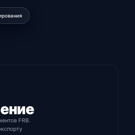
ирования
нение
ментов FRB.
экспорту