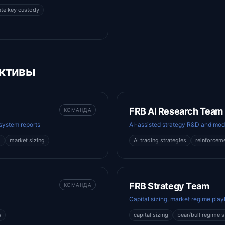
ate key custody
ективы
FRB AI Research Team
КОМАНДА
system reports
AI-assisted strategy R&D and mod
h
market sizing
AI trading strategies
reinforceme
FRB Strategy Team
КОМАНДА
Capital sizing, market regime pla
s
capital sizing
bear/bull regime s