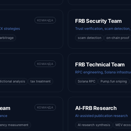
FRB Security Team
КОМАНДА
X strategies
Trust verification, scam detection
arbitrage
scam detection
on-chain proof
FRB Technical Team
КОМАНДА
RPC engineering, Solana infrastru
dictional analysis
tax treatment
Solana RPC
Pump.fun sniping
Team
AI-FRB Research
КОМАНДА
mance
AI-assisted publication research
tency measurement
AI research synthesis
MEV ecos