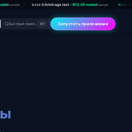
odel
Arbitrage test
$12.05 model
Example
BASE
Example
SOLA
Запустить приложение
Быстрый поиск...
K
ры