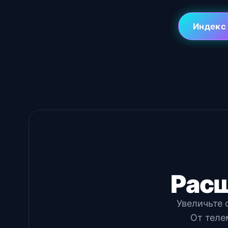
Индекс
Расш
Увеличьте 
От теле