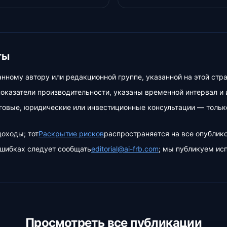
ты
нному автору или редакционной группе, указанной на этой стр
 показатели производительности, указаны временной интервал и
говые, юридические или инвестиционные консультации — тольк
оходы; тот
Раскрытие рисков
распространяется на все опублик
шибках следует сообщать
editorial@ai-frb.com
; мы публикуем ис
Просмотреть все публикации