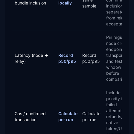
bundle inclusion
locally
sample
inclusion
separately
from relay
acceptance.
Pin region,
node client,
endpoint,
Latency (node →
Record
Record
transport,
relay)
p50/p95
p50/p95
and test
window
before
comparing.
Include
priority fees,
failed
attempts,
Gas / confirmed
Calculate
Calculate
refunds, and
transaction
per run
per run
native-
token/USD