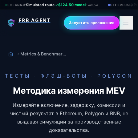
Simulated route
$124.50 model
Pr
SOLANA
Example
ETHEREUM
FRB AGENT
Запустить приложение
Metrics & Benchmarks
Дом
ТЕСТЫ · ФЛЭШ-БОТЫ · POLYGON
Методика измерения MEV
Измеряйте включение, задержку, комиссии и
чистый результат в Ethereum, Polygon и BNB, не
выдавая симуляции за производственные
доказательства.