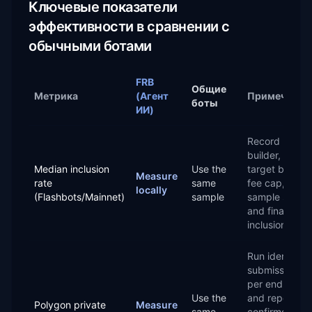
Ключевые показатели
эффективности в сравнении с
обычными ботами
FRB
Общие
Метрика
(Агент
Примечания
боты
ИИ)
Record relay,
builder,
Median inclusion
Use the
target block,
Measure
rate
same
fee cap,
locally
(Flashbots/Mainnet)
sample
sample size,
and final
inclusion.
Run identical
submissions
per endpoint
Use the
and report
Polygon private
Measure
same
confirmed