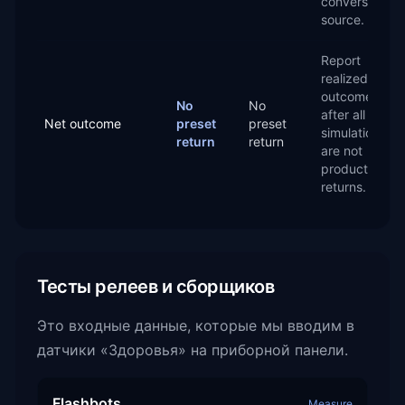
conversion
source.
Report
realized
outcomes
No
No
after all fees;
Net outcome
preset
preset
simulations
return
return
are not
production
returns.
Тесты релеев и сборщиков
Это входные данные, которые мы вводим в
датчики «Здоровья» на приборной панели.
Flashbots
Measure