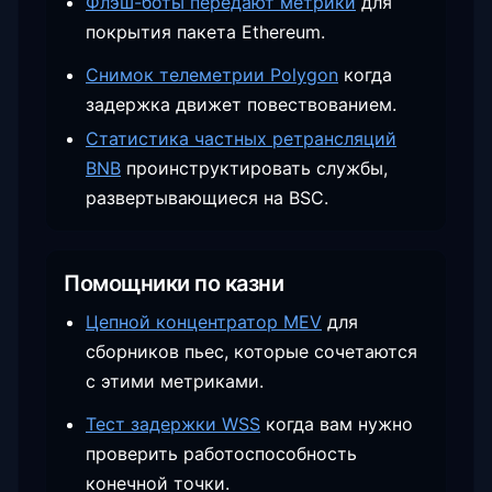
Флэш-боты передают метрики
для
покрытия пакета Ethereum.
Снимок телеметрии Polygon
когда
задержка движет повествованием.
Статистика частных ретрансляций
BNB
проинструктировать службы,
развертывающиеся на BSC.
Помощники по казни
Цепной концентратор MEV
для
сборников пьес, которые сочетаются
с этими метриками.
Тест задержки WSS
когда вам нужно
проверить работоспособность
конечной точки.