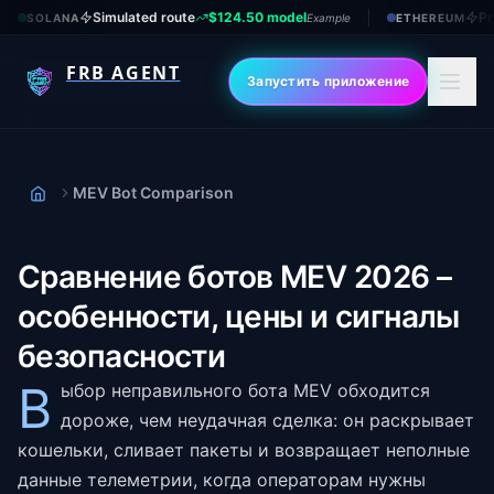
Simulated route
$124.50 model
Pr
SOLANA
Example
ETHEREUM
FRB AGENT
Запустить приложение
MEV Bot Comparison
Дом
Сравнение ботов MEV 2026 –
особенности, цены и сигналы
безопасности
В
ыбор неправильного бота MEV обходится
дороже, чем неудачная сделка: он раскрывает
кошельки, сливает пакеты и возвращает неполные
данные телеметрии, когда операторам нужны