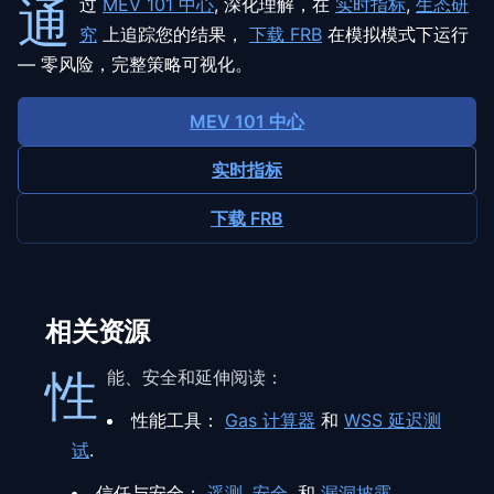
通
过
MEV 101 中心
,
深化理解，在
实时指标
,
生态研
究
上追踪您的结果，
下载 FRB
在模拟模式下运行
— 零风险，完整策略可视化。
MEV 101 中心
实时指标
下载 FRB
相关资源
性
能、安全和延伸阅读：
性能工具：
Gas 计算器
和
WSS 延迟测
试
.
信任与安全：
遥测
,
安全
,
和
漏洞披露
.