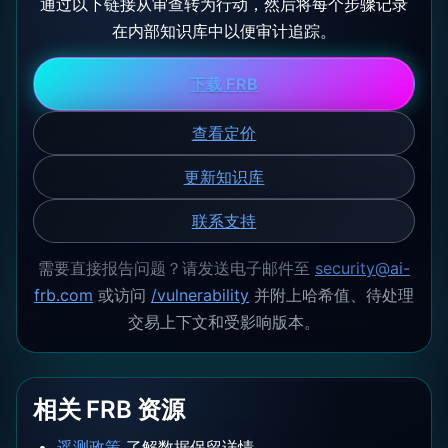
通过以下链接从审查转为行动，然后将每个步骤记录
在内部知识库中以便审计追踪。
下载 FRB
查看定价
更新知识库
联系支持
需要直接报告问题？请发送电子邮件至
security@ai-
frb.com
或访问
/vulnerability
并附上哈希值、待处理
交易上下文和受影响版本。
相关 FRB 资源
遥测政策
了解数据保留详情。