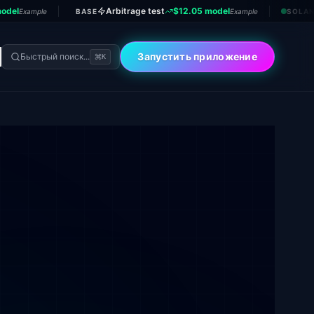
odel
Arbitrage test
$12.05 model
Example
BASE
Example
SOLA
Запустить приложение
Быстрый поиск...
K