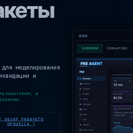
акеты
[
OVERVIEW
]
[
SIMULATION
]
 для моделирования
иквидации и
льзователем, и
ровании.
[
ОБЗОР РАБОЧЕГО
ПРОЦЕССА
]