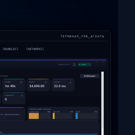
ТЕРМИНАЛ_FRB_АГЕНТА
[
BUNDLES
]
[
NETWORKS
]