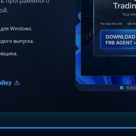
ть программного
ой.
 для Windows.
ждого выпуска.
овщика.
ойку