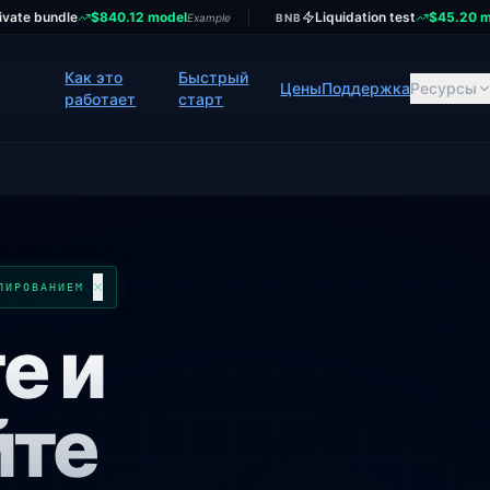
ivate bundle
$840.12 model
Liquidation test
$45.20 m
Example
BNB
Как это
Быстрый
Цены
Поддержка
Ресурсы
работает
старт
×
ЛИРОВАНИЕМ
е и
йте